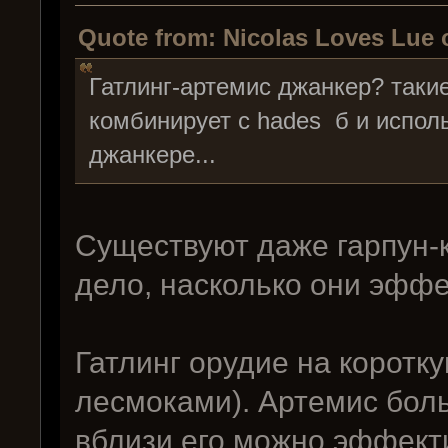
Quote from: Nicolas Loves Lue 
Гатлинг-артемис джанкер? так
комбинирует с hades б и испол
джанкере...
Существуют даже гарпун-
дело, насколько они эфф
Гатлинг орудие на коротк
лесмоками). Артемис бол
вблизи его можно эффекти