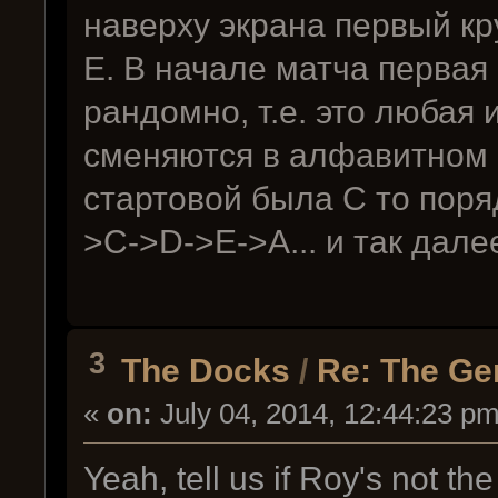
наверху экрана первый кр
E. В начале матча первая
рандомно, т.е. это любая
сменяются в алфавитном 
стартовой была C то поря
>C->D->E->A... и так дале
3
The Docks
/
Re: The Ge
«
on:
July 04, 2014, 12:44:23 pm
Yeah, tell us if Roy's not th