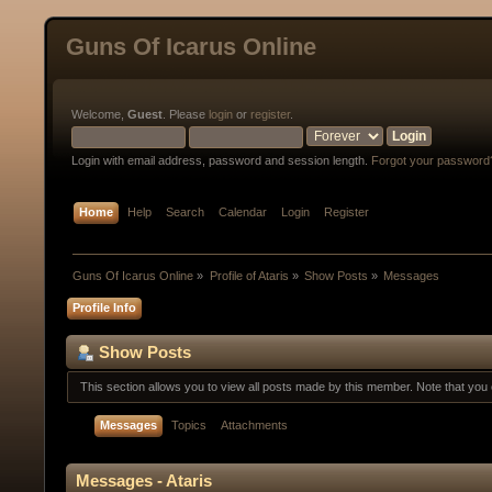
Guns Of Icarus Online
Welcome,
Guest
. Please
login
or
register
.
Login with email address, password and session length.
Forgot your password
Home
Help
Search
Calendar
Login
Register
Guns Of Icarus Online
»
Profile of Ataris
»
Show Posts
»
Messages
Profile Info
Show Posts
This section allows you to view all posts made by this member. Note that yo
Messages
Topics
Attachments
Messages - Ataris