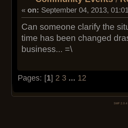
«
on:
September 04, 2013, 01:0
Can someone clarify the sit
time has been changed drasti
business... =\
Pages: [
1
]
2
3
...
12
SMF 2.0.4