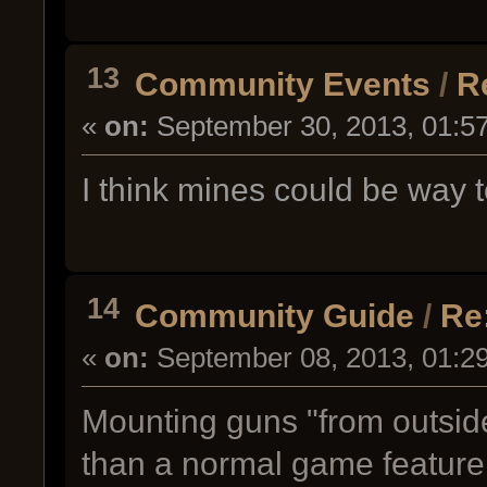
13
Community Events
/
R
«
on:
September 30, 2013, 01:5
I think mines could be way 
14
Community Guide
/
Re
«
on:
September 08, 2013, 01:2
Mounting guns "from outsid
than a normal game feature (