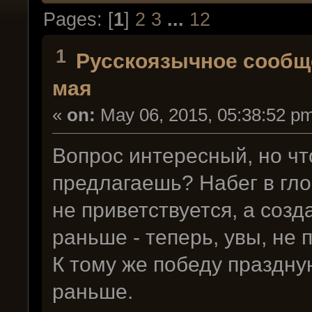
Pages: [
1
]
2
3
...
12
1
Русскоязычное сообщ
мая
«
on:
May 06, 2015, 05:38:52 p
Вопрос интересный, но ч
предлагаешь? Набег в гл
не приветствуется, а созд
раньше - теперь, увы, не 
К тому же победу праздную
раньше.