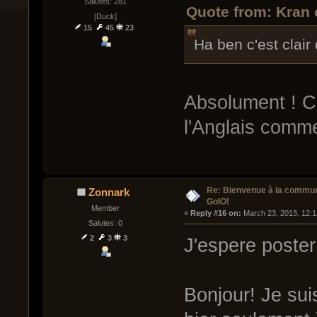
Salutes: 281
Quote from: Kran 
[Duck]
15
45
23
Ha ben c'est clair 
Absolument ! 
l'Anglais comm
Re: Bienvenue à la commu
Zonnark
GoIO!
Member
« 
Reply #16 on:
 March 23, 2013, 12:
Salutes: 0
2
3
3
J'espere poster
Bonjour! Je sui