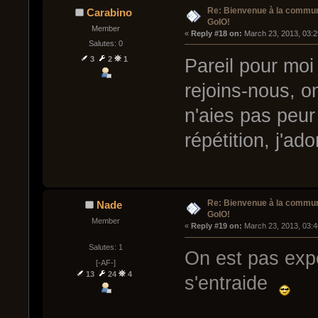
Re: Bienvenue à la commu
Carabino
GoIO!
Member
« 
Reply #18 on:
 March 23, 2013, 03:
Salutes: 0
3
2
1
Pareil pour moi
rejoins-nous, 
n'aies pas peur
répétition, j'ad
Re: Bienvenue à la commu
Nade
GoIO!
Member
« 
Reply #19 on:
 March 23, 2013, 03:
Salutes: 1
On est pas exp
[-AF-]
13
24
4
s'entraide