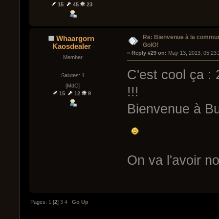
15
45
23
Re: Bienvenue à la commu
Whaargorn
GoIO!
Kaosdealer
« 
Reply #29 on:
 May 13, 2013, 05:23
Member
C'est cool ça :
Salutes: 1
[MdC]
!!!
15
12
9
Bienvenue à Bu
On va l'avoir 
Pages:
1
[
2
]
3
4
Go Up