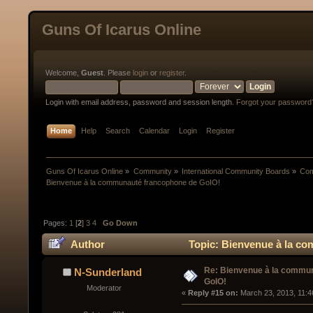
Guns Of Icarus Online
Welcome,
Guest
. Please
login
or
register
.
Login with email address, password and session length.
Forgot your password
Home
Help
Search
Calendar
Login
Register
Guns Of Icarus Online
»
Community
»
International Community Boards
»
Com
Bienvenue à la communauté francophone de GoIO!
Pages:
1
[
2
]
3
4
Go Down
Author
Topic: Bienvenue à la c
Re: Bienvenue à la commu
N-Sunderland
GoIO!
Moderator
« 
Reply #15 on:
 March 23, 2013, 11:4