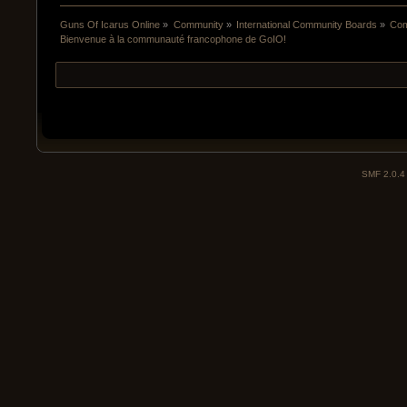
Guns Of Icarus Online
»
Community
»
International Community Boards
»
Com
Bienvenue à la communauté francophone de GoIO!
SMF 2.0.4