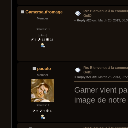
Re: Bienvenue à la commu
Gamersaufromage
GoIO!
Member
« 
Reply #20 on:
 March 25, 2013, 08:
Salutes: 0
[-AF-]
4
14
23
Re: Bienvenue à la commu
pauolo
GoIO!
Member
« 
Reply #21 on:
 March 25, 2013, 02:
Gamer vient pas
image de notre
Salutes: 1
2
3
4