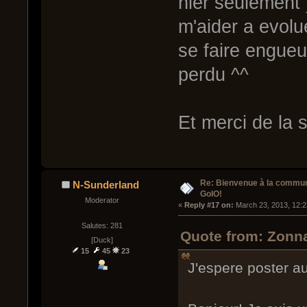
hier seulement 
m'aider a evolue
se faire engueu
perdu ^^
Et merci de la
Re: Bienvenue à la commu
N-Sunderland
GoIO!
Moderator
« 
Reply #17 on:
 March 23, 2013, 12:
Salutes: 281
Quote from: Zonna
[Duck]
15
45
23
J'espere poster au