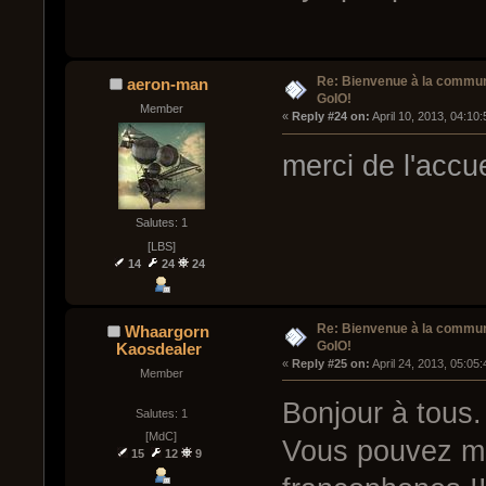
Re: Bienvenue à la commu
aeron-man
GoIO!
Member
« 
Reply #24 on:
 April 10, 2013, 04:10
merci de l'accu
Salutes: 1
[LBS]
14
24
24
Re: Bienvenue à la commu
Whaargorn
GoIO!
Kaosdealer
« 
Reply #25 on:
 April 24, 2013, 05:05
Member
Bonjour à tous.
Salutes: 1
[MdC]
Vous pouvez me
15
12
9