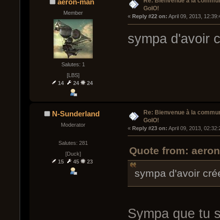
Re: Bienvenue à la commu
aeron-man
GoIO!
Member
« 
Reply #22 on:
 April 09, 2013, 12:39
sympa d'avoir c
Salutes: 1
[LBS]
14
24
24
Re: Bienvenue à la commu
N-Sunderland
GoIO!
Moderator
« 
Reply #23 on:
 April 09, 2013, 02:32
Salutes: 281
Quote from: aeron
[Duck]
15
45
23
sympa d'avoir cré
Sympa que tu so