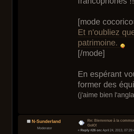
francophones !
[mode cocorico
Et n'oubliez qu
patrimoine.
[/mode]
En espérant vo
former des équi
(j'aime bien l'angl
Re: Bienvenue à la commu
N-Sunderland
GoIO!
Moderator
« 
Reply #26 on:
 April 24, 2013, 07:29