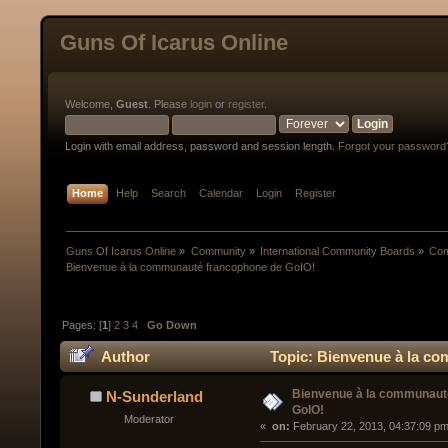
Guns Of Icarus Online
Welcome,
Guest
. Please
login
or
register
.
Login with email address, password and session length.
Forgot your password
Home
Help
Search
Calendar
Login
Register
Guns Of Icarus Online
»
Community
»
International Community Boards
»
Com
Bienvenue à la communauté francophone de GoIO!
Pages: [
1
]
2
3
4
Go Down
Author
Topic: Bienvenue à la c
Bienvenue à la communaut
N-Sunderland
GoIO!
Moderator
« 
 on:
 February 22, 2013, 04:37:09 pm