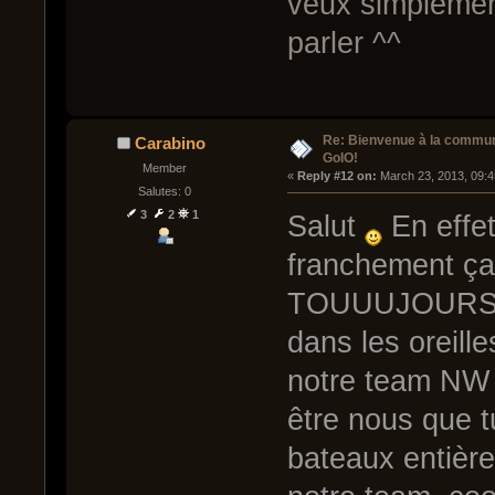
veux simplement
parler ^^
Re: Bienvenue à la commu
Carabino
GoIO!
Member
« 
Reply #12 on:
 March 23, 2013, 09:
Salutes: 0
3
2
1
Salut
En effet
franchement ça 
TOUUUJOURS le
dans les oreill
notre team NW (
être nous que t
bateaux entière