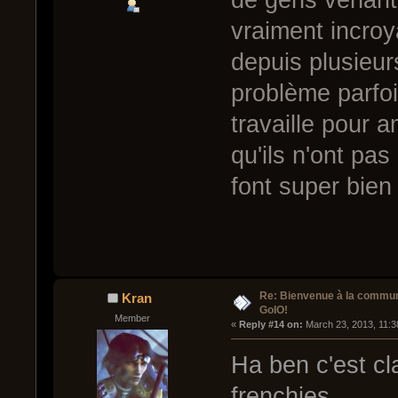
vraiment incro
depuis plusieur
problème parfo
travaille pour a
qu'ils n'ont pa
font super bien 
Re: Bienvenue à la commu
Kran
GoIO!
Member
« 
Reply #14 on:
 March 23, 2013, 11:3
Ha ben c'est cla
frenchies