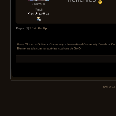
Salutes: 0
[Fmbl]
14
13
23
Pages: [
1
]
2
3
4
Go Up
Guns Of Icarus Online
»
Community
»
International Community Boards
»
Com
Bienvenue à la communauté francophone de GoIO!
SMF 2.0.4