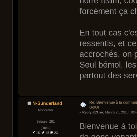
notre team, coo
forcément ça c
En tout cas c'e
ressentis, et c
accrochés, on p
Seul bémol, les
partout des se
Re: Bienvenue à la commu
N-Sunderland
GoIO!
Moderator
« 
Reply #13 on:
 March 23, 2013, 10:
Salutes: 281
Bienvenue à toi 
[Duck]
15
45
23
de gens venant i