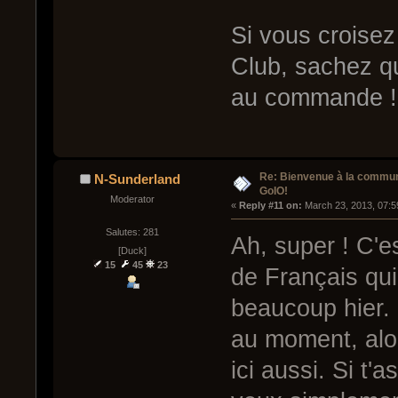
Si vous croise
Club, sachez qu
au commande !
Re: Bienvenue à la commu
N-Sunderland
GoIO!
Moderator
« 
Reply #11 on:
 March 23, 2013, 07:5
Salutes: 281
Ah, super ! C'es
[Duck]
15
45
23
de Français qui
beaucoup hier.
au moment, alor
ici aussi. Si t'