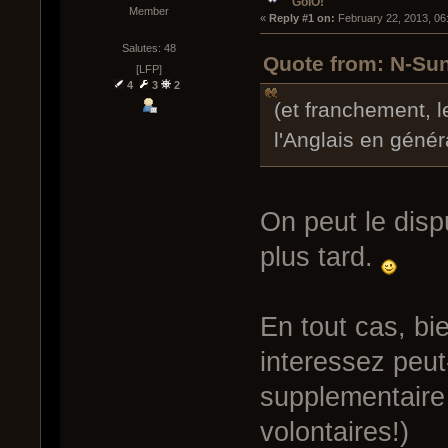
GoIO!
Member
« 
Reply #1 on:
 February 22, 2013, 06
Salutes: 48
Quote from: N-Sun
[LFP]
4
3
2
(et franchement, 
l'Anglais en généra
On peut le disp
plus tard.
En tout cas, bi
interessez peu
supplementaire 
volontaires!)