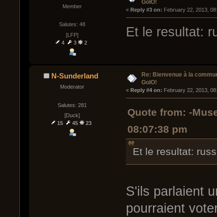
GoIO!
Member
« 
Reply #3 on:
 February 22, 2013, 08
Salutes: 48
Et le resultat: 
[LFP]
4
3
2
Re: Bienvenue à la commu
N-Sunderland
GoIO!
Moderator
« 
Reply #4 on:
 February 22, 2013, 08
Salutes: 281
Quote from: -Muse
[Duck]
15
45
23
08:07:38 pm
Et le resultat: rus
S'ils parlaient
pourraient vote