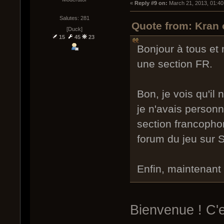
« 
Reply #9 on:
 March 21, 2013, 01:40
Salutes: 281
Quote from: Kran 
[Duck]
15
45
23
Bonjour à tous et m
une section FR.
Bon, je vois qu'il 
je n'avais person
section francopho
forum du jeu sur 
Enfin, maintenant 
Bienvenue ! C'es