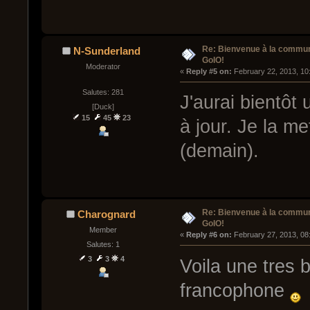
Re: Bienvenue à la commu
N-Sunderland
GoIO!
Moderator
« 
Reply #5 on:
 February 22, 2013, 10
Salutes: 281
J'aurai bientôt 
[Duck]
15
45
23
à jour. Je la me
(demain).
Re: Bienvenue à la commu
Charognard
GoIO!
Member
« 
Reply #6 on:
 February 27, 2013, 08
Salutes: 1
3
3
4
Voila une tres 
francophone