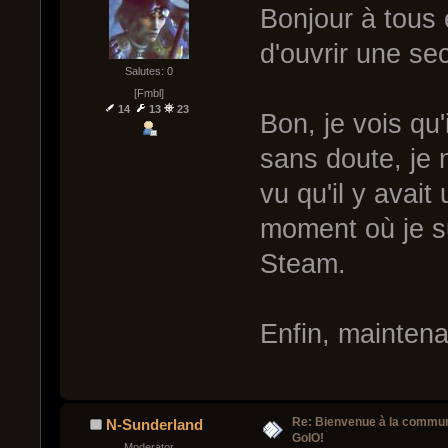
Bonjour à tous e
d'ouvrir une se
Salutes: 0
[Fmbl]
14
13
23
Bon, je vois qu'i
sans doute, je
vu qu'il y avai
moment où je su
Steam.
Enfin, maintenan
Re: Bienvenue à la commu
N-Sunderland
GoIO!
Moderator