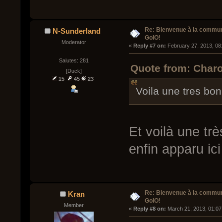
Re: Bienvenue à la commu
N-Sunderland
GoIO!
Moderator
« 
Reply #7 on:
 February 27, 2013, 08
Salutes: 281
Quote from: Charo
[Duck]
15
45
23
Voila une tres bo
Et voilà une tr
enfin apparu ici
Re: Bienvenue à la commu
Kran
GoIO!
Member
« 
Reply #8 on:
 March 21, 2013, 01:07