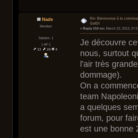
Re: Bienvenue à la commu
Nade
GoIO!
Member
« 
Reply #10 on:
 March 23, 2013, 07:
Salutes: 1
Je découvre cet
[-AF-]
13
24
4
nous, surtout 
l'air très grand
dommage).
On a commencé
team Napoleonic
a quelques sem
forum, pour fai
est une bonne 2