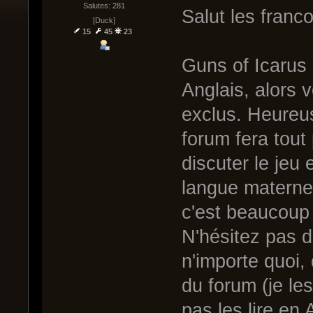
Salutes: 281
Salut les franco
[Duck]
15
45
23
Guns of Icarus
Anglais, alors
exclus. Heureus
forum fera tout
discuter le jeu
langue maternel
c'est beaucoup 
N'hésitez pas d
n'importe quoi,
du forum (je les
pas les lire en 