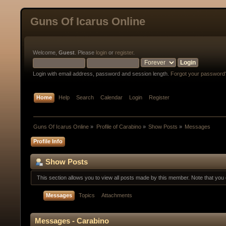
Guns Of Icarus Online
Welcome,
Guest
. Please
login
or
register
.
Login with email address, password and session length.
Forgot your password
Home
Help
Search
Calendar
Login
Register
Guns Of Icarus Online
»
Profile of Carabino
»
Show Posts
»
Messages
Profile Info
Show Posts
This section allows you to view all posts made by this member. Note that yo
Messages
Topics
Attachments
Messages - Carabino