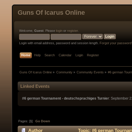
Guns Of Icarus Online
Welcome,
Guest
. Please
login
or
register
.
Login with email address, password and session length.
Forgot your password
Home
Help
Search
Calendar
Login
Register
Guns Of Icarus Online
»
Community
»
Community Events
»
#6 german Tourn
Linked Events
#6 german Tournament - deutschsprachiges Turnier
: September 2
Pages: [
1
]
Go Down
Author
Topic: #6 german Tourname