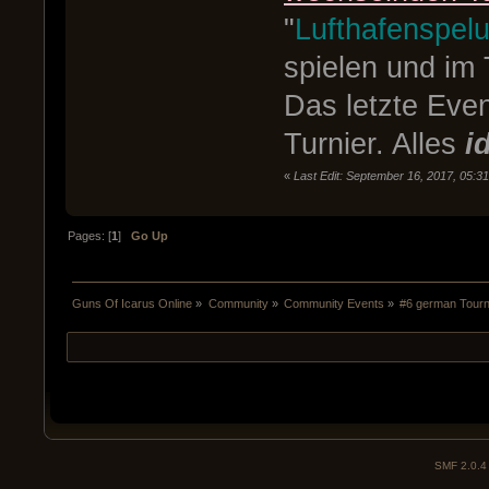
"
Lufthafenspel
spielen und i
Das letzte Eve
Turnier. Alles
i
«
Last Edit: September 16, 2017, 05:3
Pages: [
1
]
Go Up
Guns Of Icarus Online
»
Community
»
Community Events
»
#6 german Tourn
SMF 2.0.4