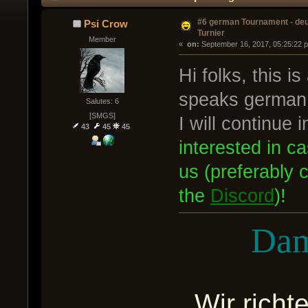
#6 german Tournament - de
Psi Crow
Turnier
Member
« 
 on:
 September 16, 2017, 05:25:22 
Hi folks, this i
speaks german 
Salutes: 6
[SMGS]
I will continue
43
45
45
interested in c
us (preferably
the
Discord
)!
Dam
Wir rich