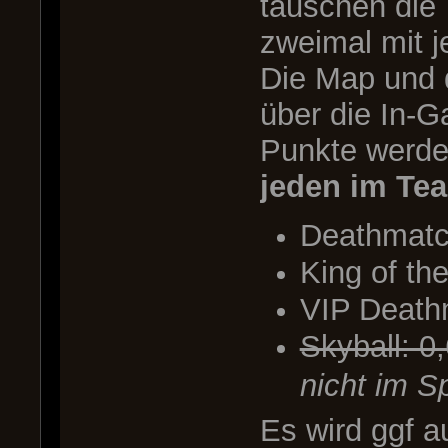
tauschen die
zweimal mit j
Die Map und 
über die In-
Punkte werde
jeden im Te
Deathmatch
King of the
VIP Death
Skyball: 0
nicht im Sp
Es wird ggf 