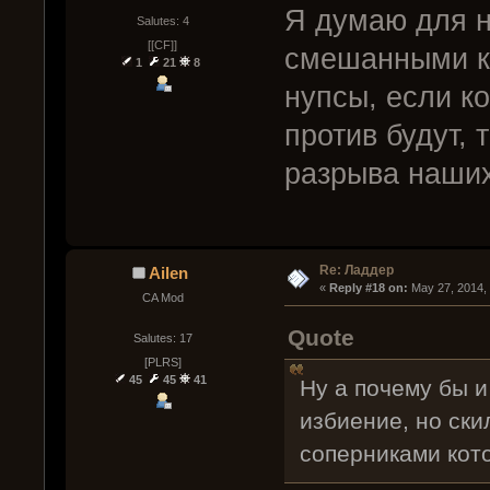
Я думаю для н
Salutes: 4
[[CF]]
смешанными к
1
21
8
нупсы, если к
против будут, 
разрыва наших
Re: Ладдер
Ailen
« 
Reply #18 on:
 May 27, 2014,
CA Mod
Quote
Salutes: 17
[PLRS]
45
45
41
Ну а почему бы и
избиение, но ски
соперниками кот