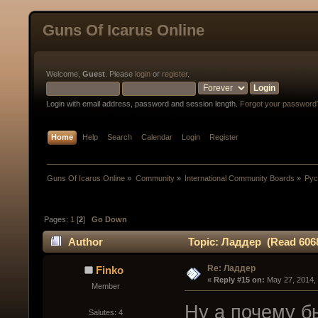
Guns Of Icarus Online
Welcome,
Guest
. Please
login
or
register
.
Login with email address, password and session length.
Forgot your password
Home
Help
Search
Calendar
Login
Register
Guns Of Icarus Online
»
Community
»
International Community Boards
»
Рус
Pages:
1
[
2
]
Go Down
Author
Topic: Ладдер (Read 6068
Re: Ладдер
Finko
« 
Reply #15 on:
 May 27, 2014,
Member
Ну а почему бы
Salutes: 4