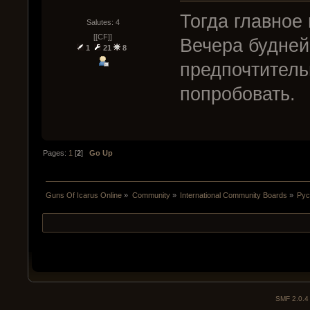
Тогда главное 
Salutes: 4
[[CF]]
Вечера будней
1
21
8
предпочтитель
попробовать.
Pages:
1
[
2
]
Go Up
Guns Of Icarus Online
»
Community
»
International Community Boards
»
Рус
SMF 2.0.4