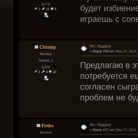
[[CF]]
будет избиение
1
21
8
играешь с соп
Re: Ладдер
Chistay
« 
Reply #16 on:
 May 27, 2014,
Member
Salutes: 1
Предлагаю в эт
[LoH]
2
4
10
потребуется е
согласен сыгра
проблем не бу
Re: Ладдер
Finko
« 
Reply #17 on:
 May 27, 2014,
Member