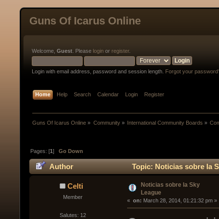
Guns Of Icarus Online
Welcome,
Guest
. Please
login
or
register
.
Login with email address, password and session length.
Forgot your password
Home
Help
Search
Calendar
Login
Register
Guns Of Icarus Online
»
Community
»
International Community Boards
»
Com
Pages: [
1
]
Go Down
Author
Topic: Noticias sobre la 
Noticias sobre la Sky
Celti
League
Member
« 
 on:
 March 28, 2014, 01:21:32 pm »
Salutes: 12