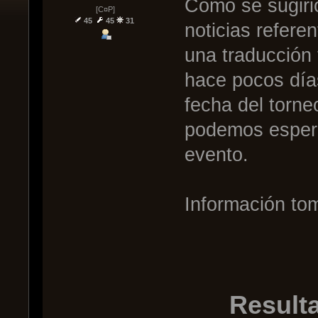
Como se sugirió
[C¤P]
45
45
31
noticias refere
una traducción
hace pocos días
fecha del torne
podemos espera
evento.
Información to
Result