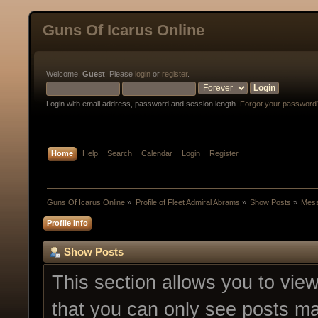
Guns Of Icarus Online
Welcome,
Guest
. Please
login
or
register
.
Login with email address, password and session length.
Forgot your password
Home
Help
Search
Calendar
Login
Register
Guns Of Icarus Online
»
Profile of Fleet Admiral Abrams
»
Show Posts
»
Mes
Profile Info
Show Posts
This section allows you to vie
that you can only see posts ma