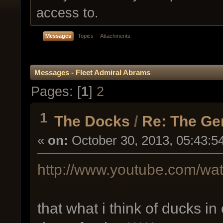
access to.
Messages
Topics
Attachments
Messages - Fleet Admiral Abrams
Pages: [
1
]
2
1
The Docks
/
Re: The Ge
«
on:
October 30, 2013, 05:43:5
http://www.youtube.com/
that what i think of ducks in