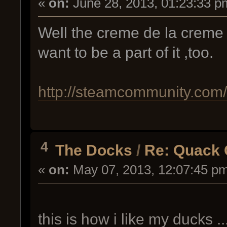
«
on:
June 28, 2013, 01:23:33 p
Well the creme de la creme i
want to be a part of it ,too.
http://steamcommunity.com
4
The Docks
/
Re: Quack 
«
on:
May 07, 2013, 12:07:45 p
this is how i like my ducks ...